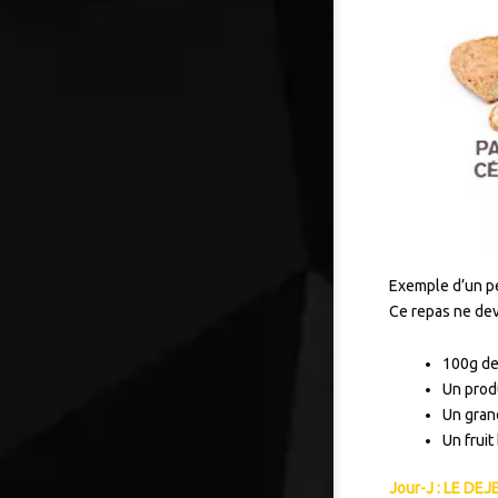
Exemple d’un pe
Ce repas ne dev
100g de
Un produ
Un grand
Un fruit
Jour-J : LE DE