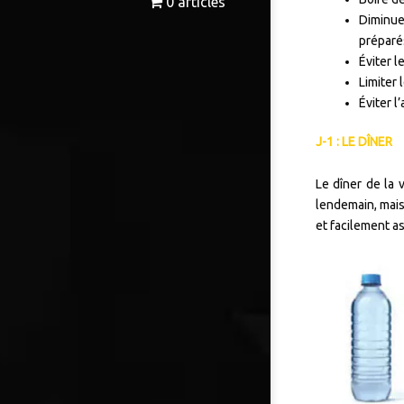
0 articles
Diminue
préparé
Éviter l
Limiter 
Éviter l
J-1 : LE DÎNER
Le dîner de la 
lendemain, mais 
et facilement as