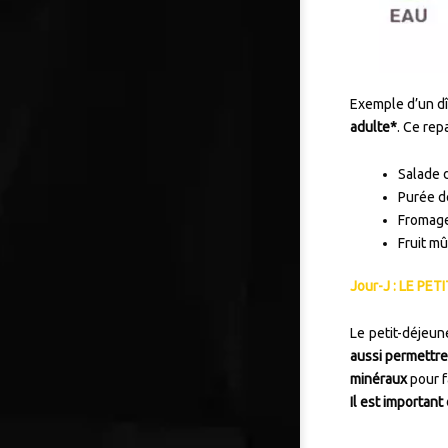
Exemple d’un dî
adulte*
. Ce re
Salade d
Purée de
Fromage 
Fruit mû
Jour-J : LE PE
Le petit-déjeun
aussi permettre
minéraux
pour fa
Il est important