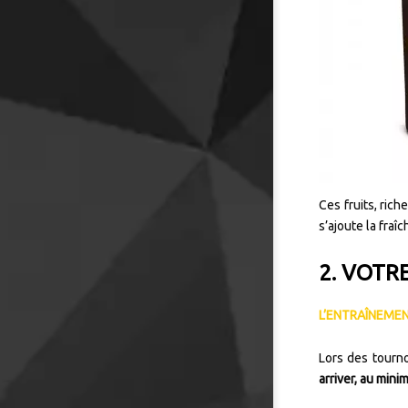
Ces fruits, rich
s’ajoute la fra
2. VOTR
L’ENTRAÎNEMEN
Lors des tourno
arriver, au mini