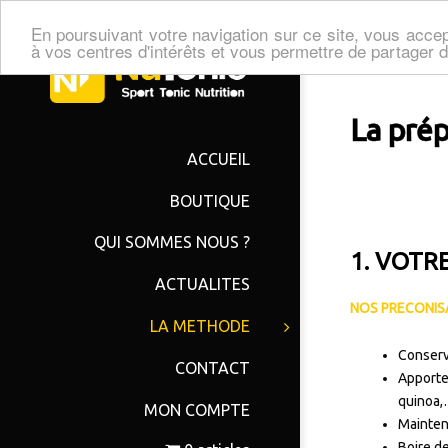
En poursuivant votre navigation sur ce site, vous accep
à vos centres d'intérêts et vous permettre de partager
La prép
ACCUEIL
BOUTIQUE
QUI SOMMES NOUS ?
1. VOTR
ACTUALITES
NOS PRECONIS
LA METHODE
Conserve
CONTACT
Apporte
quinoa,
MON COMPTE
Mainten
Boire d