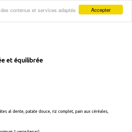
Accepter
er des contenus et services adaptés
e et équilibrée
es al dente, patate douce, riz complet, pain aux céréales,
aximum 2 verre/repas).