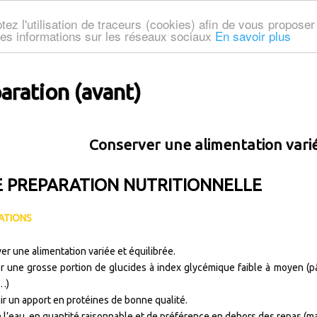
tez l'utilisation de traceurs (cookies) afin de vous propos
 des informations sur les réseaux sociaux
En savoir plus
aration (avant)
Conserver une alimentation varié
E PREPARATION NUTRITIONNELLE
ATIONS
r une alimentation variée et équilibrée.
r une grosse portion de glucides à index glycémique faible à moyen (pât
…)
ir un apport en protéines de bonne qualité.
e l’eau, en quantité raisonnable et de préférence en dehors des repas (m