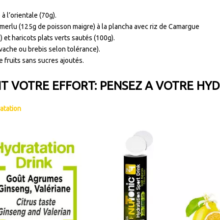
à l’orientale (70g).
 merlu (125g de poisson maigre) à la plancha avec riz de Camargue
) et haricots plats verts sautés (100g).
vache ou brebis selon tolérance).
 fruits sans sucres ajoutés.
T VOTRE EFFORT: PENSEZ A VOTRE HY
atation