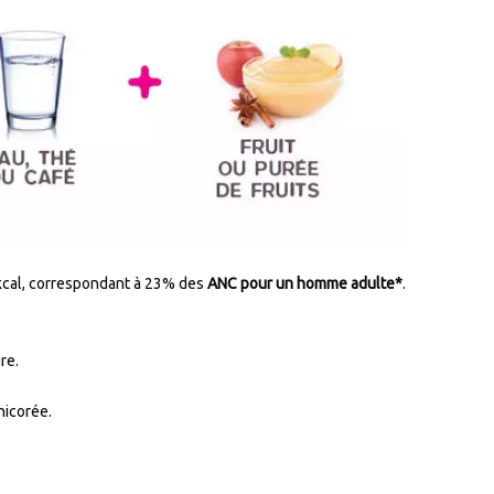
0kcal, correspondant à 23% des
ANC pour un homme adulte*
.
re.
hicorée.