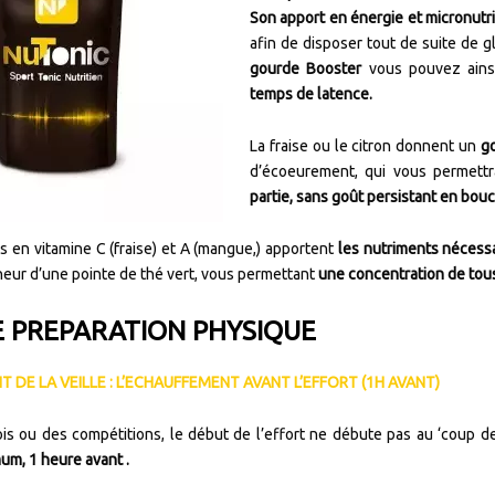
Son apport en énergie et micronutr
afin de disposer tout de suite de 
gourde Booster
vous pouvez ain
temps de latence.
La fraise ou le citron donnent un
g
d’écoeurement, qui vous permett
partie, sans goût persistant en bou
es en vitamine C (fraise) et A (mangue,) apportent
les nutriments nécessa
îcheur d’une pointe de thé vert, vous permettant
une concentration de tous
E PREPARATION PHYSIQUE
T DE LA VEILLE : L’ECHAUFFEMENT AVANT L’EFFORT (1H AVANT)
is ou des compétitions, le début de l’effort ne débute pas au ‘coup de
mum, 1 heure avant .