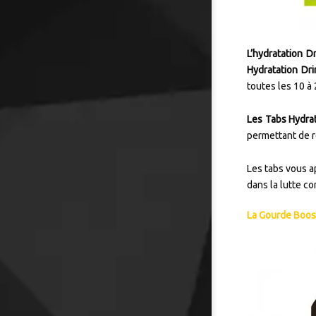
L’hydratation D
Hydratation Dr
toutes les 10 à 
Les Tabs Hydrat
permettant de r
Les tabs vous a
dans la lutte co
La Gourde Boos