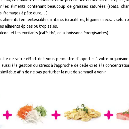
r les aliments contenant beaucoup de graisses saturées (abats, char
s, fromages à pâte dure,…).
es aliments fermentescibles, irritants (crucifères, légumes secs… selon t
les aliments épicés ou trop salés.
’alcool et les excitants (café, thé, cola, boissons énergisantes).
veille de votre effort doit vous permettre d’apporter à votre organisme l
aussi à la gestion du stress à l’approche de celle-ci et à la concentration
similable afin de ne pas perturber la nuit de sommeil à venir.