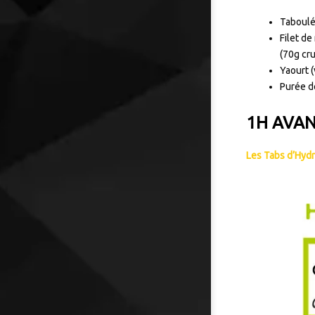
Taboulé 
Filet de
(70g cru
Yaourt (
Purée de
1H AVAN
Les Tabs d’Hydr