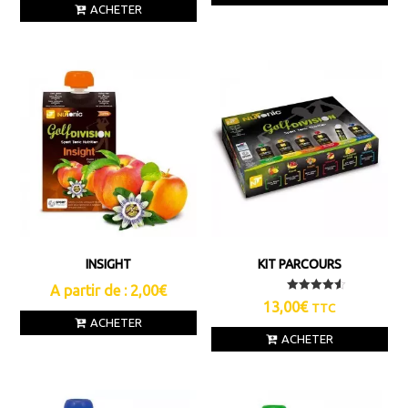
ACHETER
INSIGHT
KIT PARCOURS
A partir de :
2,00
€
Note
13,00
€
TTC
4.50
ACHETER
sur 5
ACHETER