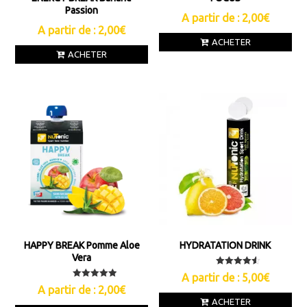
Passion
A partir de :
2,00
€
A partir de :
2,00
€
ACHETER
ACHETER
HAPPY BREAK Pomme Aloe
HYDRATATION DRINK
Vera
Note
A partir de :
5,00
€
4.50
Note
A partir de :
2,00
€
sur 5
5.00
ACHETER
sur 5