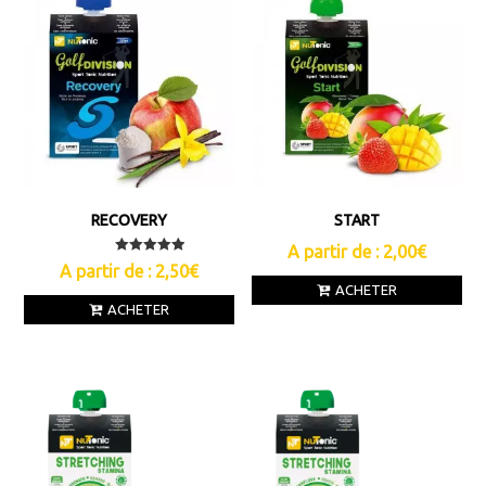
RECOVERY
START
A partir de :
2,00
€
Note
A partir de :
2,50
€
5.00
ACHETER
sur 5
ACHETER