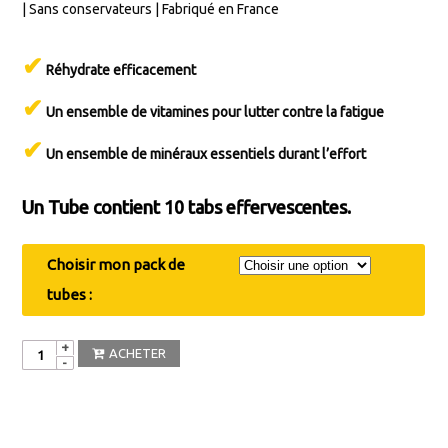
| Sans conservateurs | Fabriqué en France
✔
Réhydrate efficacement
✔
Un ensemble de vitamines pour lutter contre la fatigue
✔
Un ensemble de minéraux essentiels durant l’effort
Un Tube contient 10 tabs effervescentes.
Choisir mon pack de
tubes :
Quantité
ACHETER
UGS :
N/A
Catégories :
Gamme INDOOR (Cardio, Stretching,
Renforcement, Crossfit, Arts Martiaux, Musculation, etc.)
,
Gamme
OUTDOOR (Running, Trail, Sports Co., Cyclisme, Randonnée,
Tennis, etc.)
,
Gamme GOLF
,
Gamme BREAK (Healthy/Bien-être)
,