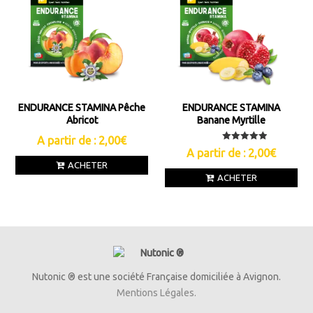
ENDURANCE STAMINA Pêche
ENDURANCE STAMINA
Abricot
Banane Myrtille
A partir de :
2,00
€
Note
A partir de :
2,00
€
5.00
ACHETER
sur 5
ACHETER
Nutonic ® est une société Française domiciliée à Avignon.
Mentions Légales.