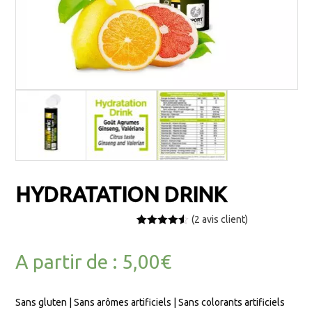
HYDRATATION DRINK
(
2
avis client)
Noté
2
4.50
sur 5
basé sur
A partir de :
5,00
€
notations
client
Sans gluten | Sans arômes artificiels | Sans colorants artificiels