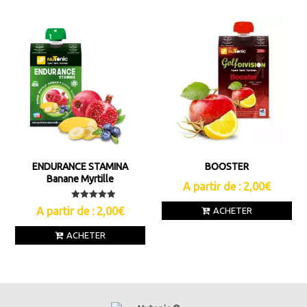
ENDURANCE STAMINA
BOOSTER
Banane Myrtille
A partir de :
2,00
€
Note
A partir de :
2,00
€
ACHETER
5.00
sur 5
ACHETER