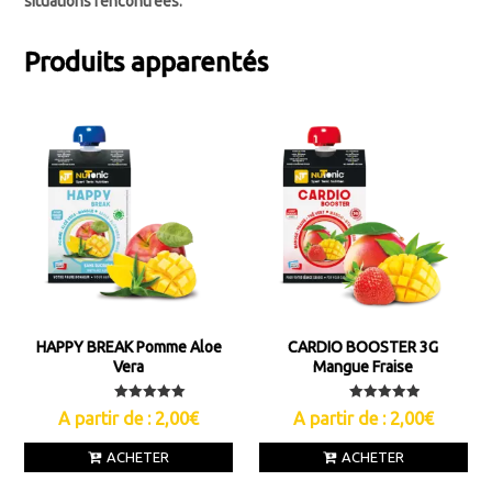
situations rencontrées.
Produits apparentés
HAPPY BREAK Pomme Aloe
CARDIO BOOSTER 3G
Vera
Mangue Fraise
Note
Note
A partir de :
2,00
€
A partir de :
2,00
€
5.00
5.00
sur 5
sur 5
ACHETER
ACHETER