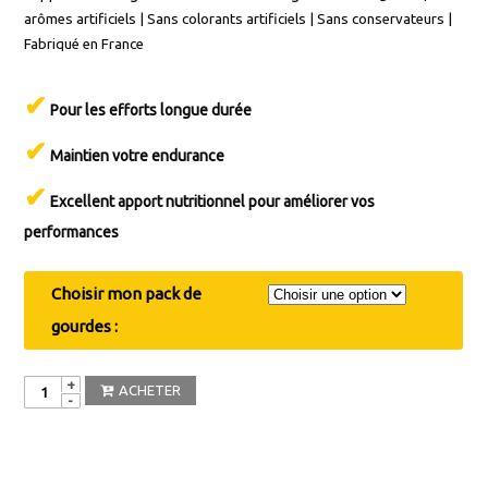
arômes artificiels | Sans colorants artificiels | Sans conservateurs |
Fabriqué en France
✔
Pour les efforts longue durée
✔
Maintien votre endurance
✔
Excellent apport nutritionnel pour améliorer vos
performances
Choisir mon pack de
gourdes :
Quantité
ACHETER
UGS :
N/A
Catégories :
Gamme INDOOR (Cardio, Stretching,
Renforcement, Crossfit, Arts Martiaux, Musculation, etc.)
,
Gamme
OUTDOOR (Running, Trail, Sports Co., Cyclisme, Randonnée,