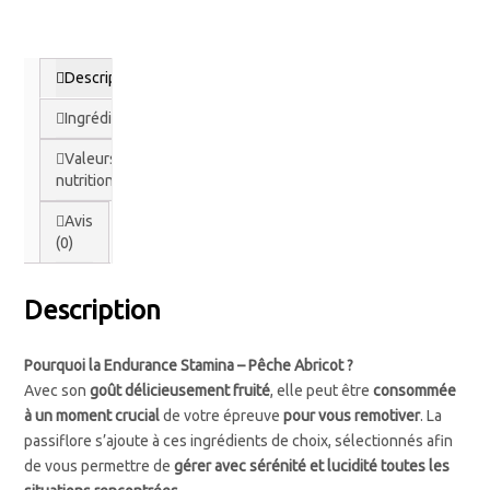
Tennis, etc.)
,
Gamme GOLF
,
Gamme BREAK (Healthy/Bien-être)
,
Les Accessoires
Description
Ingrédients
Valeurs
nutritionnelles
Avis
(0)
Description
Pourquoi la Endurance Stamina – Pêche Abricot ?
Avec son
goût délicieusement fruité
, elle peut être
consommée
à un moment crucial
de votre épreuve
pour vous remotiver
. La
passiflore s’ajoute à ces ingrédients de choix, sélectionnés afin
de vous permettre de
gérer avec sérénité et lucidité toutes les